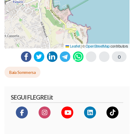
Leaflet
|
©
OpenStreetMap
contributors
0
Baia Sommersa
SEGUI FLEGREI.it