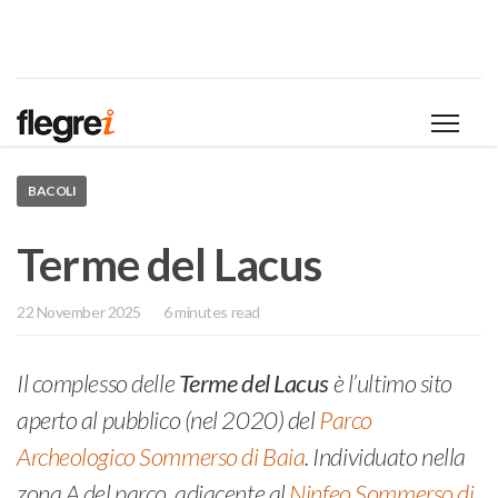
BACOLI
Terme del Lacus
22 November 2025
6 minutes read
Il complesso delle
Terme del Lacus
è l’ultimo sito
aperto al pubblico (nel 2020) del
Parco
Archeologico Sommerso di Baia
. Individuato nella
zona A del parco, adiacente al
Ninfeo Sommerso di