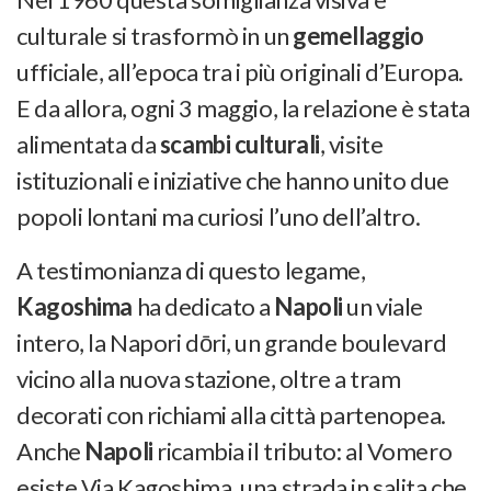
culturale si trasformò in un
gemellaggio
ufficiale, all’epoca tra i più originali d’Europa.
E da allora, ogni 3 maggio, la relazione è stata
alimentata da
scambi culturali
, visite
istituzionali e iniziative che hanno unito due
popoli lontani ma curiosi l’uno dell’altro.
A testimonianza di questo legame,
Kagoshima
ha dedicato a
Napoli
un viale
intero, la Napori dōri, un grande boulevard
vicino alla nuova stazione, oltre a tram
decorati con richiami alla città partenopea.
Anche
Napoli
ricambia il tributo: al Vomero
esiste Via Kagoshima, una strada in salita che